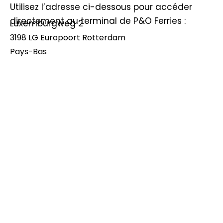
Utilisez l’adresse ci-dessous pour accéder
directement au terminal de P&O Ferries :
Luxemburgweg 2
3198 LG Europoort Rotterdam
Pays-Bas