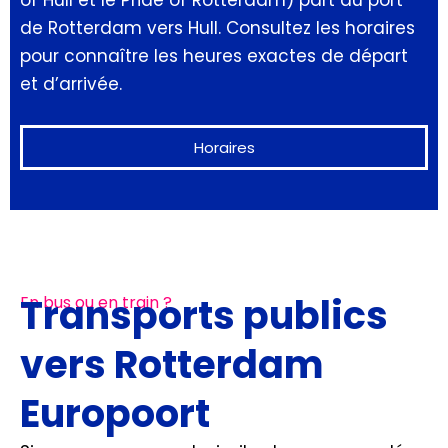
de Rotterdam vers Hull. Consultez les horaires
pour connaître les heures exactes de départ
et d’arrivée.
Horaires
Transports publics
En bus ou en train ?
vers Rotterdam
Europoort