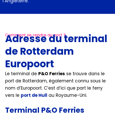
l’Angleterre.
Adresse du terminal
Comment se rendre au port ?
de Rotterdam
Europoort
Le terminal de
P&O Ferries
se trouve dans le
port de Rotterdam, également connu sous le
nom d’Europoort. C’est d’ici que part le ferry
vers le
port de Hull
au Royaume-Uni.
Terminal P&O Ferries