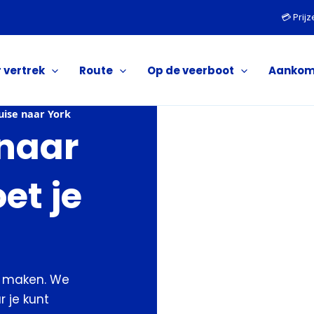
💳 Prij
 vertrek
Route
Op de veerboot
Aankom
uise naar York
 naar
et je
k maken. We
r je kunt