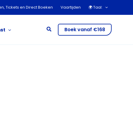
zen, Tickets en Direct Boeken
Vaartijden
🌍︎ Taal:
Zoeken
Boek vanaf €168
st