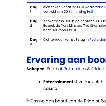
Dag
Inchecken vanaf 15:00 bij
Rotterdam E
1
vertrekt om 20:30 richting
Hull
.
Dag
Aankomst in Hull in de ochtend. Bus t
2
Bezoek de York Minster, The Shambles
naar Hull rond
17:00
.
Dag
Ochtendaankomst terug in
Rotterda
3
Ervaring aan boo
Schepen:
Pride of Rotterdam
&
Pride o
Entertainment:
Live muziek, bi
casino