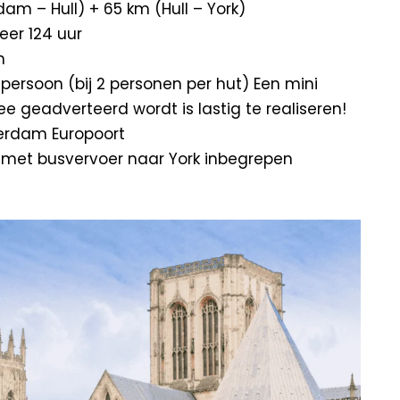
am – Hull) + 65 km (Hull – York)
er 124 uur
n
ersoon (bij 2 personen per hut) Een mini
 geadverteerd wordt is lastig te realiseren!
terdam Europoort
l, met busvervoer naar York inbegrepen