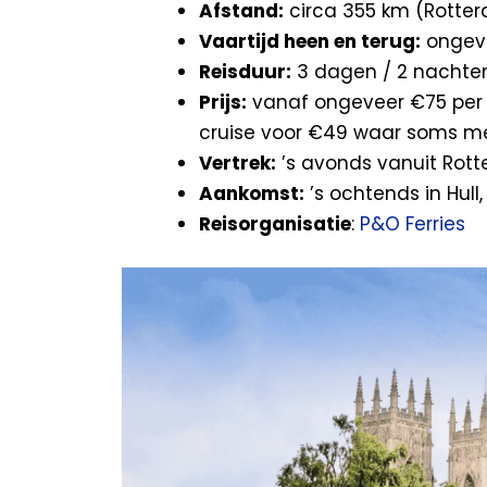
Afstand:
circa 355 km (Rotterd
Vaartijd heen en terug:
ongeve
Reisduur:
3 dagen / 2 nachte
Prijs:
vanaf ongeveer €75 per p
cruise voor €49 waar soms mee
Vertrek:
’s avonds vanuit Rot
Aankomst:
’s ochtends in Hul
Reisorganisatie
:
P&O Ferries