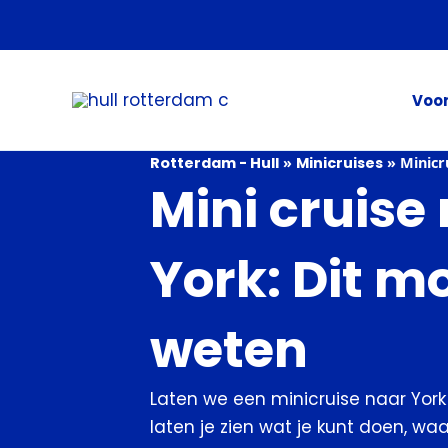
Ga
naar
de
inhoud
Voor
Rotterdam - Hull
»
Minicruises
»
Minicr
Mini cruise
York: Dit mo
weten
Laten we een minicruise naar Yor
laten je zien wat je kunt doen, waa