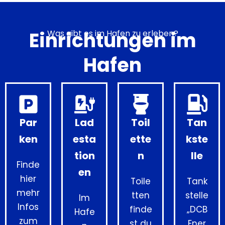
Einrichtungen im
Was gibt es im Hafen zu erleben?
Hafen
Par
Lad
Toil
Tan
ken
esta
ette
kste
tion
n
lle
Finde
en
hier
Toile
Tank
mehr
tten
stelle
Im
Infos
finde
„DCB
Hafe
zum
st du
Ener