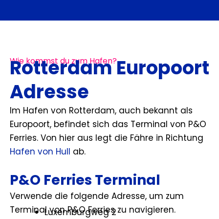
Rotterdam Europoort
Wie kommst du zum Hafen?
Adresse
Im Hafen von Rotterdam, auch bekannt als
Europoort, befindet sich das Terminal von P&O
Ferries. Von hier aus legt die Fähre in Richtung
Hafen von Hull
ab.
P&O Ferries Terminal
Verwende die folgende Adresse, um zum
Terminal von P&O Ferries zu navigieren.
Luxemburgweg 2