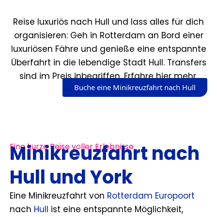
Reise luxuriös nach Hull und lass alles für dich
organisieren: Geh in Rotterdam an Bord einer
luxuriösen Fähre und genieße eine entspannte
Überfahrt in die lebendige Stadt Hull. Transfers
sind im Preis inbegriffen. Erfahre hier mehr.
Buche eine Minikreuzfahrt nach Hull
Minikreuzfahrt nach
Eine kurze Reise voller Erlebnisse
Hull und York
Eine Minikreuzfahrt von
Rotterdam Europoort
nach
Hull
ist eine entspannte Möglichkeit,